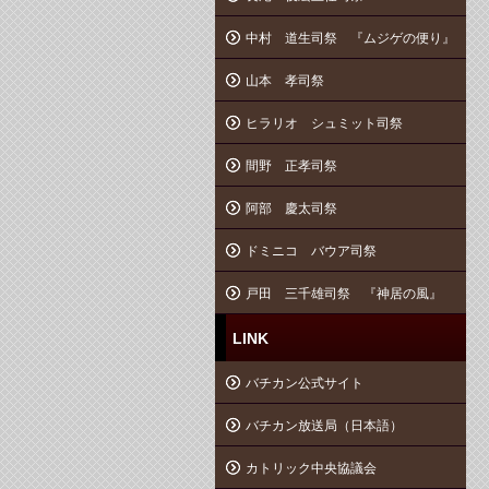
中村 道生司祭 『ムジゲの便り』
山本 孝司祭
ヒラリオ シュミット司祭
間野 正孝司祭
阿部 慶太司祭
ドミニコ バウア司祭
戸田 三千雄司祭 『神居の風』
LINK
バチカン公式サイト
バチカン放送局（日本語）
カトリック中央協議会