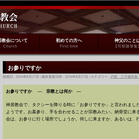
居教会について
初めての方へ
神父のこと
Church
First time
【司祭随筆集
お参りですか
投稿日 : 2016年8月27日
最終更新日時 : 2016年8月27日
カテゴリー :
戸田 三千雄司祭
お参りですか ― 宗教とは何か ―
神居教会で、タクシーを降りる時に「お参りですか」と言われまし
ようです。お墓参り、手を合わせることが宗教みたい。納骨堂に来
会は、お参りに行く場所でしょうか。何しに来ますか、あるいは、