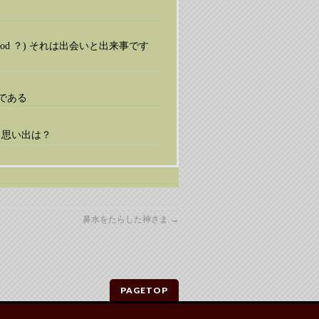
 by God ？) それは出会いと出来事です
旅である
 思い出は？
鼻水をたらした神さま
→
PAGETOP