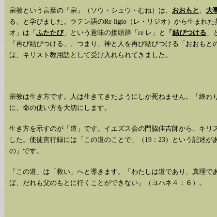
宗教という言葉の「宗」（ソウ・シュウ・むね）は、
おおもと
、
大
る、と学びました。ラテン語のRe-ligio（レ・リジオ）から生まれた英語
オ」は「
ふたたび
」という意味の接頭辞「re レ」と
「
結びつける
」
「再び結びつける」、つまり、神と人を再び結びつける「おおもと
は、キリスト教用語として受け入れられてきました。
宗教は生き方です。人は生きてきたようにしか死ねません。「終わ
に、命の使い方を大切にします。
生き方を示すのが「道」です。イエズス会の門脇佳吉師から、キリ
した。使徒言行録には「この道のことで」（19：23）という記述
の」です。
「この道」は「救い」へと導きます。「わたしは道であり、真理で
ば、だれも父のもとに行くことができない」（ヨハネ４：６）。