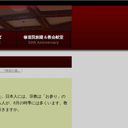
ば
修道院創建＆教会献堂
】
50th Anniversary
 『神居の風』
た。日本人には、宗教は「お参り」の
る人が、8月の時季には多くいます。教
行きますか。