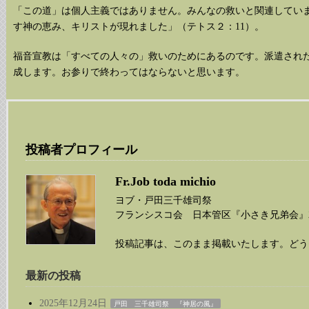
「この道」は個人主義ではありません。みんなの救いと関連してい
す神の恵み、キリストが現れました」（テトス２：11）。
福音宣教は「すべての人々の」救いのためにあるのです。派遣され
成します。お参りで終わってはならないと思います。
投稿者プロフィール
Fr.Job toda michio
ヨブ・戸田三千雄司祭
フランシスコ会 日本管区『小さき兄弟会』20
投稿記事は、このまま掲載いたします。どう
最新の投稿
2025年12月24日
戸田 三千雄司祭 『神居の風』