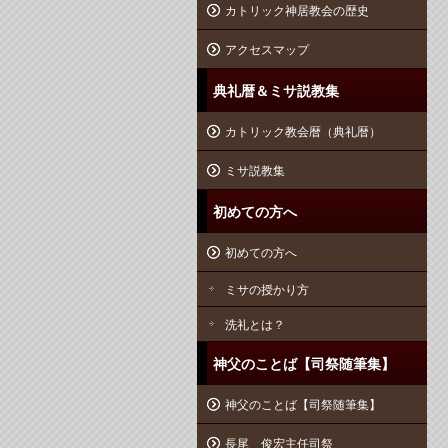
カトリック神居教会の歴史
アクセスマップ
典礼暦＆ミサ説教集
カトリック教会暦（典礼暦）
ミサ説教集
初めての方へ
初めての方へ
ミサの授かり方
洗礼とは？
神父のことば【司祭随筆集】
神父のことば【司祭随筆集】
長尾 俊宏主任司祭