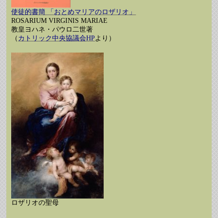
使徒的書簡 「おとめマリアのロザリオ」
ROSARIUM VIRGINIS MARIAE
教皇ヨハネ・パウロ二世著
（
カトリック中央協議会HP
より）
ロザリオの聖母