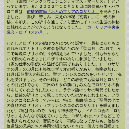
い」（回勅『イングラヴェシェンティブス・マーリス』）とい
っています。また２００２年１０月１６日に教皇ヨハネ・パウ
ロ二世は、
使徒的書簡「おとめマリアのロザリオ」
を発表され
ました。「喜び、苦しみ、栄えの神秘（玄義）」に「光の神
秘」を加え、この祈りを通してより豊かにイエスの生涯の神秘
に触れることができるようになりました。（
カトリック中央協
議会・ロザリオの月
）。
わたしとロザリオの結びつきについて話すと、最初に友だちに
連れられてカトリック教会を訪れたのが「聖母月」の5月で、そ
こで毎晩ロザリオの祈りが唱えられていました。何も分からな
いで勧められるままにロザリオの祈りに参加していました。
（家の仕事の手伝いを逃げる口実でもありました。）「ロザリ
オの月」の10月にも毎晩ロザリオの祈りがあり、毎晩参加し、
11月1日諸聖人の祝日に、聖フランシスコの名をいただいて、洗
礼を受けました。その当時は、どこの教会でも聖母月とロザリ
オの月だけでなく、主日のミサの前にはみんなでロザリオの祈
りをしていたように思います。ラテン語のミサの時代でしたか
ら、信徒の祈りとして親しまれていたのかもしれません。フラ
ンシスコ会に入会してからは、特に、修練期には「聖母の七つ
の喜びのロザリオ」（フランシスコ会のロザリオ）を唱えまし
たが、7連は長いので、やはり神学校でも、ドミニコ会の「ロザ
リオ」をみんなで唱えていました。ロザリオはいつでもどこで
も唱えられるので、習慣となり、司祭になってからも、信徒や
修道院の兄弟たちと共同で唱えないときは、個人で毎日唱えて