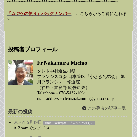
****************************************************
『ムジゲの便り』バックナンバー
←こちらからご覧になれま
す
投稿者プロフィール
Fr.Nakamura Michio
クレト中村道生司祭
フランシスコ会 日本管区『小さき兄弟会』 旭
川フランシスコ修道院
（神居・富良野 助任司祭）
Telephone＝070-5432-1694
mail-address＝cletusnakamura@yahoo.co.jp
この著者の記事一覧
最新の投稿
2026年5月19日
中村 道生司祭 『ムジゲの便り』
Zoomでシノドス