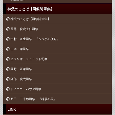
神父のことば【司祭随筆集】
神父のことば【司祭随筆集】
長尾 俊宏主任司祭
中村 道生司祭 『ムジゲの便り』
山本 孝司祭
ヒラリオ シュミット司祭
間野 正孝司祭
阿部 慶太司祭
ドミニコ バウア司祭
戸田 三千雄司祭 『神居の風』
LINK