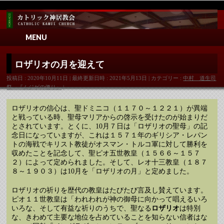
MENU
ロザリオの月を迎えて
投稿日 : 2020年10月11日
最終更新日時 : 2021年5月13日
カテゴリー :
中村 道生司
祭 『ムジゲの便り』
ロザリオの信心は、聖ドミニコ（１１７０～１２２１）が異端
と戦っている時、聖母マリアからの啓示を受けたのが始まりだ
とされています。とくに、10月７日は「ロザリオの聖母」の記
念日になっていますが、これは１５７１年のギリシア・レパン
トの海戦でキリスト教徒がオスマン・トルコ軍に対して勝利を
収めたことを記念して、聖ピオ五世教皇（１５６６～１５７
２）によって定められました。そして、レオ十三教皇（１８７
８～１９０３）は10月を「ロザリオの月」と定めました。
ロザリオの祈りを歴代の教皇はたびたび言及し賛えています。
ピオ１１世教皇は「われわれが神の御母に向かって唱えるいろ
いろな、そして有益な祈りのうちで、聖なる
ロザリオ
は特別
な、きわめて主要な地位を占めていることを知らない信者はな