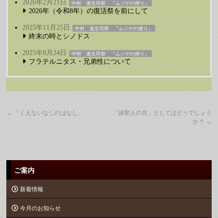
2026年2月21日
中村 道生司祭 『ムジゲの便り』
2026年（令和8年）の復活祭を前にして
2025年11月25日
中村 道生司祭 『ムジゲの便り』
終末の時とシノドス
2025年8月24日
中村 道生司祭 『ムジゲの便り』
フラテルニタス・兄弟性について
←
「くえないなしのはなし」
「諸聖人の月」としてはどうでしょう
か？
→
ご案内
新着情報
今月のお知らせ